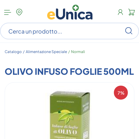
Apri
N
menu
c
categorie
s
Ce
ar
n
c
Catalogo /
Alimentazione Speciale
/
Normali
OLIVO INFUSO FOGLIE 500ML
7%