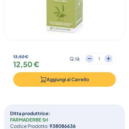
13,50 €
Q.tà
12,50 €
Aggiungi al
Carrello
Ditta produttrice:
FARMADERBE Srl
Codice Prodotto:
938086636