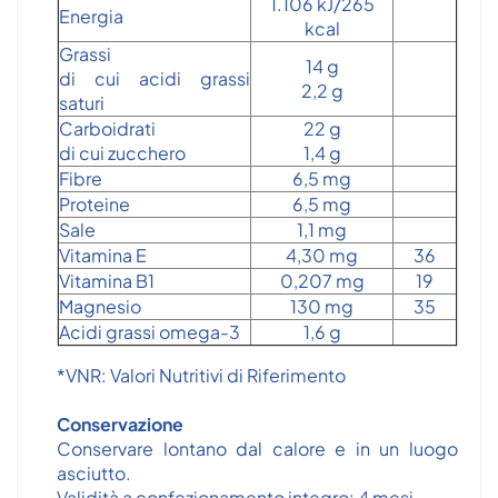
1.106 kJ/265
Energia
kcal
Grassi
14 g
di cui acidi grassi
2,2 g
saturi
Carboidrati
22 g
di cui zucchero
1,4 g
Fibre
6,5 mg
Proteine
6,5 mg
Sale
1,1 mg
Vitamina E
4,30 mg
36
Vitamina B1
0,207 mg
19
Magnesio
130 mg
35
Acidi grassi omega-3
1,6 g
*VNR: Valori Nutritivi di Riferimento
Conservazione
Conservare lontano dal calore e in un luogo
asciutto.
Validità a confezionamento integro: 4 mesi.