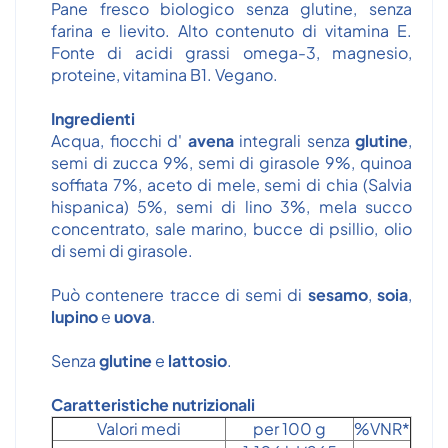
Pane fresco biologico senza glutine, senza
farina e lievito. Alto contenuto di vitamina E.
Fonte di acidi grassi omega-3, magnesio,
proteine, vitamina B1. Vegano.
Ingredienti
Acqua, fiocchi d'
avena
integrali senza
glutine
,
semi di zucca 9%, semi di girasole 9%, quinoa
soffiata 7%, aceto di mele, semi di chia (Salvia
hispanica) 5%, semi di lino 3%, mela succo
concentrato, sale marino, bucce di psillio, olio
di semi di girasole.
Può contenere tracce di semi di
sesamo
,
soia
,
lupino
e
uova
.
Senza
glutine
e
lattosio
.
Caratteristiche nutrizionali
Valori medi
per 100 g
%VNR*