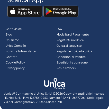
Carta Unica
FAQ
Blog
Modalità di Pagamento
Chi siamo
Registrati su eUnica
Unica Come Te
Guida all’acquisto
Iscriviti alla Newsletter
Regolamento Carta Unica
Contatti
Condizioni di Vendita
Cookie Policy
Spedizioni e consegne
Privacy policy
Resi e rimborsi
eUnica® è un marchio di Unica S.r.l. | ©2026 Copyright tutti i diritti riservati.
| Eunica S.r.l. - P.Iva 12675610963. Numero REA MI - 2677706 - Sede legale:
Via per Garbagnate 63, 20045 Lainate (MI)