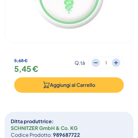
5,68 €
Q.tà
5,45 €
Aggiungi al
Carrello
Ditta produttrice:
SCHNITZER GmbH & Co. KG
Codice Prodotto:
989687722