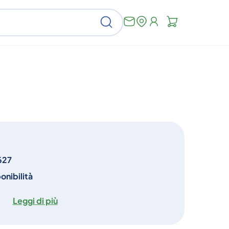
Non
Cerca
ci
sono
articoli
nel
carrello
627
onibilità
Leggi di più