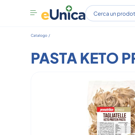
Apri
menu
categorie
Catalogo /
PASTA KETO P