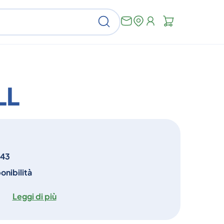
Non
Cerca
ci
sono
articoli
nel
carrello
LL
843
onibilità
Leggi di più