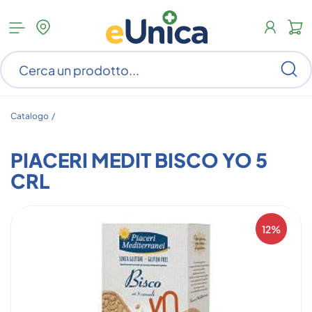
Apri
N
menu
c
categorie
s
Ce
ar
n
c
Catalogo /
PIACERI MEDIT BISCO YO 5
CRL
12%