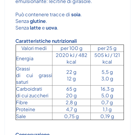
emulsionante: lecitine di girasole.
Può contenere tracce di
soia
.
Senza
glutine
.
Senza
latte
e
uova
.
Caratteristiche nutrizionali
Valori medi
per 100 g
per 25 g
2020 kJ / 482
505 kJ / 121
Energia
kcal
kcal
Grassi
22 g
5,5 g
di cui grassi
12 g
3,0 g
saturi
Carboidrati
65 g
16,3 g
di cui zuccheri
20 g
5,0 g
Fibre
2,8 g
0,7 g
Proteine
4,7 g
1,1 g
Sale
0,75 g
0,19 g
Conservazione