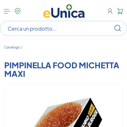
Apri
N
menu
c
categorie
s
Ce
ar
n
c
Catalogo /
PIMPINELLA FOOD MICHETTA
MAXI