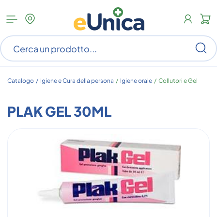
Apri
N
menu
c
categorie
s
Ce
ar
n
c
Catalogo /
Igiene e Cura della persona
/
Igiene orale
/
Collutori e Gel
PLAK GEL 30ML