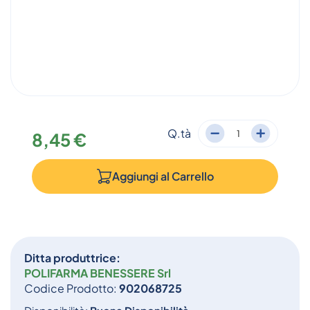
Q.tà
8,45 €
Aggiungi al
Carrello
Ditta produttrice:
POLIFARMA BENESSERE Srl
Codice Prodotto:
902068725