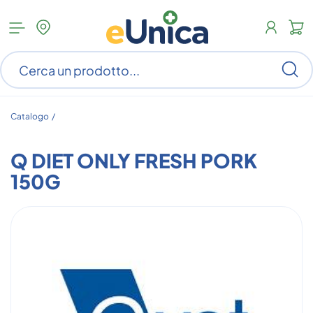
Apri
N
menu
c
categorie
s
Ce
ar
n
c
Catalogo /
Q DIET ONLY FRESH PORK
150G