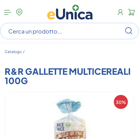
Apri
N
menu
c
categorie
s
Ce
ar
n
c
Catalogo /
R&R GALLETTE MULTICEREALI
100G
30%