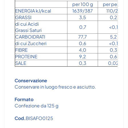
per 100 g
per pezzo
ENERGIA kJ/kcal
1639/387
110/26
GRASSI
3,5
0,2
di cui Acidi
0,7
<0,1
Grassi Saturi
CARBOIDRATI
77,7
5,2
di cui Zuccheri
0,6
<0,1
FIBRE
4,0
0,3
PROTEINE
9,2
0,6
SALE
0,3
0,02
Conservazione
Conservare in luogo fresco e asciutto.
Formato
Confezione da 125 g
Cod.
BISAFO0125