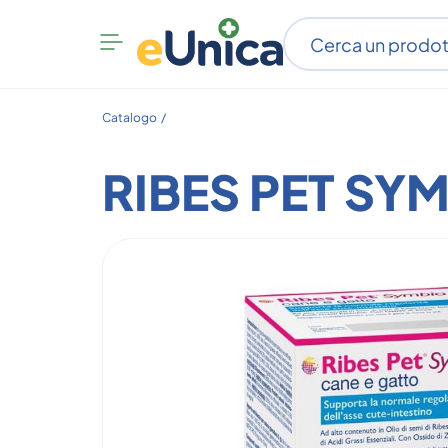
Apri
menu
categorie
Catalogo /
RIBES PET SY