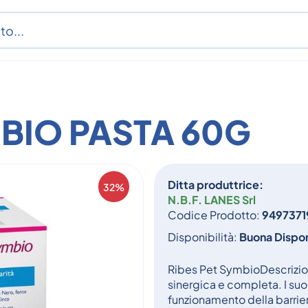
MBIO PASTA 60G
Ditta produttrice:
32%
N.B.F. LANES Srl
Codice Prodotto:
9497371
Disponibilità:
Buona Dispon
Ribes Pet SymbioDescrizi
sinergica e completa. I suoi
funzionamento della barriera