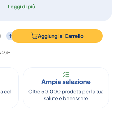
Leggi di più
Aggiungi al
Carrello
 € 25,59
Ampia selezione
a col
Oltre 50.000 prodotti per la tua
salute e benessere