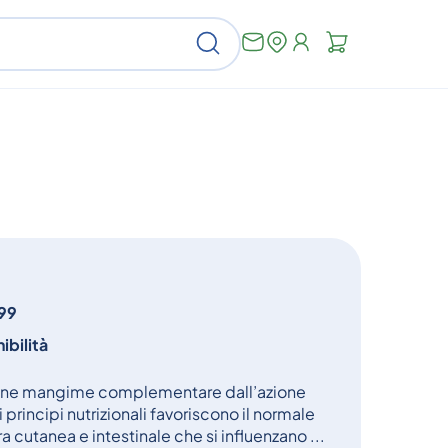
Non
Cerca
ci
sono
articoli
nel
carrello
99
ibilità
one mangime complementare dall’azione
 principi nutrizionali favoriscono il normale
 cutanea e intestinale che si influenzano ...