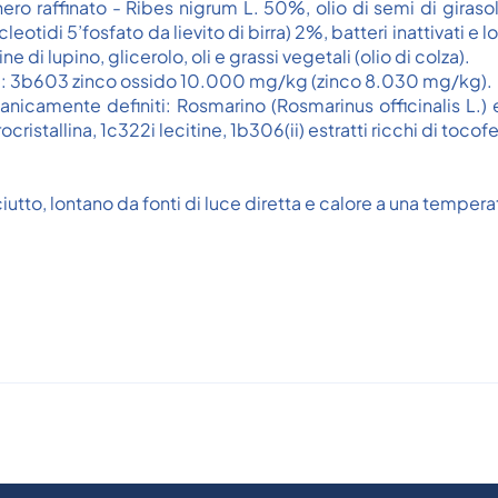
ero raffinato - Ribes nigrum L. 50%, olio di semi di girasole raf
cleotidi 5’fosfato da lievito di birra) 2%, batteri inattivati e
e di lupino, glicerolo, oli e grassi vegetali (olio di colza).
enti: 3b603 zinco ossido 10.000 mg/kg (zinco 8.030 mg/kg).
otanicamente definiti: Rosmarino (Rosmarinus officinalis L.
ristallina, 1c322i lecitine, 1b306(ii) estratti ricchi di tocofe
iutto, lontano da fonti di luce diretta e calore a una temper