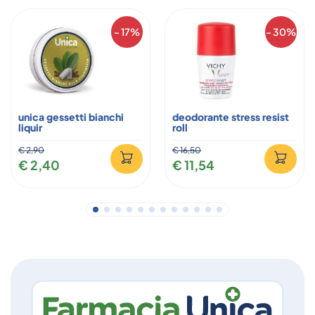
- 17%
- 30%
unica gessetti bianchi
deodorante stress resist
liquir
roll
€ 2,90
€ 16,50
€ 2,40
€ 11,54