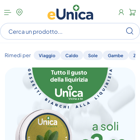
Apri
N
menu
c
categorie
s
Ce
ar
n
c
Rimedi per
Viaggio
Caldo
Sole
Gambe
Za