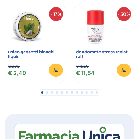
- 17%
- 30%
unica gessetti bianchi
deodorante stress resist
liquir
roll
€ 2,90
€ 16,50
€ 2,40
€ 11,54