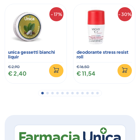
- 17%
- 30%
unica gessetti bianchi
deodorante stress resist
liquir
roll
€ 2,90
€ 16,50
€ 2,40
€ 11,54