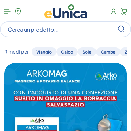
Apri
N
menu
c
categorie
s
Ce
ar
n
c
Rimedi per
Viaggio
Caldo
Sole
Gambe
Za