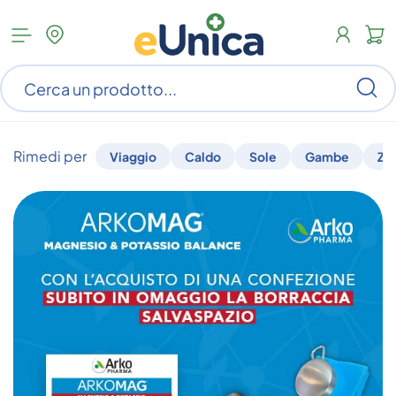
Apri
N
menu
c
categorie
s
Ce
ar
n
c
Rimedi per
Viaggio
Caldo
Sole
Gambe
Za