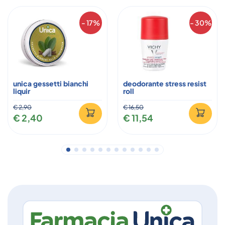
- 17%
- 30%
unica gessetti bianchi
deodorante stress resist
liquir
roll
€ 2,90
€ 16,50
€ 2,40
€ 11,54