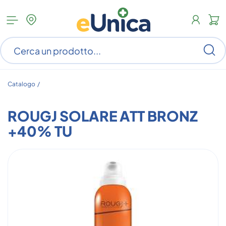
Apri
N
menu
c
categorie
s
Ce
ar
n
c
Catalogo /
ROUGJ SOLARE ATT BRONZ
+40% TU