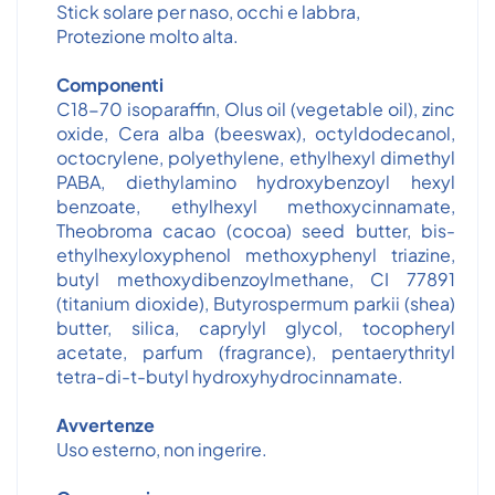
Stick solare per naso, occhi e labbra,
Protezione molto alta.
Componenti
C18-70 isoparaffin, Olus oil (vegetable oil), zinc
oxide, Cera alba (beeswax), octyldodecanol,
octocrylene, polyethylene, ethylhexyl dimethyl
PABA, diethylamino hydroxybenzoyl hexyl
benzoate, ethylhexyl methoxycinnamate,
Theobroma cacao (cocoa) seed butter, bis-
ethylhexyloxyphenol methoxyphenyl triazine,
butyl methoxydibenzoylmethane, CI 77891
(titanium dioxide), Butyrospermum parkii (shea)
butter, silica, caprylyl glycol, tocopheryl
acetate, parfum (fragrance), pentaerythrityl
tetra-di-t-butyl hydroxyhydrocinnamate.
Avvertenze
Uso esterno, non ingerire.