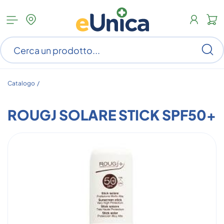
Apri
N
menu
c
categorie
s
Ce
ar
n
c
Catalogo /
ROUGJ SOLARE STICK SPF50+