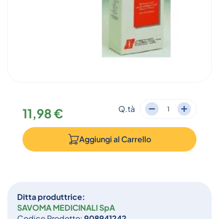
Q.tà
11,98 €
Aggiungi al
Carrello
Ditta produttrice:
SAVOMA MEDICINALI SpA
Codice Prodotto:
908941242