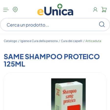
Apri
N
menu
c
categorie
s
Ce
ar
n
c
Catalogo /
Igiene e Cura della persona
/
Cura dei capelli
/
Anticaduta
SAME SHAMPOO PROTEICO
125ML