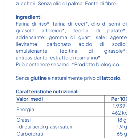
zuccheri. Senza olio di palma. Fonte di fibre.
Ingredienti
Farina di riso*, farina di ceci*, olio di semi di
girasole altoleico*, fecola di patate*;
addensante: gomma di guar*; sale; agente
lievitante: carbonato acido di sodio;
emulsionante: lecitina di girasole*;
antiossidante: estratto di rosmarino*.
Può contenere sesamo. *Prodotto biologico.
Senza
glutine
e naturalmente privo di
lattosio
.
Caratteristiche nutrizionali
Valori medi
Per 100 g
1.939 kJ
Energia
462 kcal
Grassi
18 g
-di cui acidi grassi saturi
1,9 g
Carboidrati
65 g