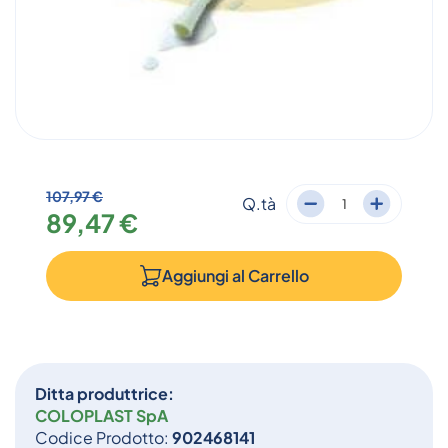
107,97 €
Q.tà
89,47 €
Aggiungi al
Carrello
Ditta produttrice:
COLOPLAST SpA
Codice Prodotto:
902468141