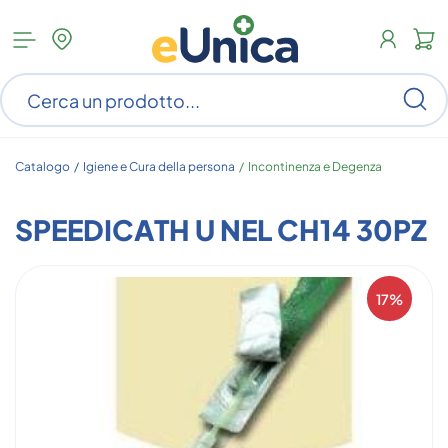
Apri
N
menu
c
categorie
s
Ce
ar
n
c
Catalogo /
Igiene e Cura della persona
/
Incontinenza e Degenza
SPEEDICATH U NEL CH14 30PZ
17%