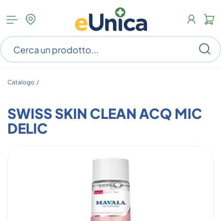
Apri
N
menu
c
categorie
s
Ce
ar
n
c
Catalogo /
SWISS SKIN CLEAN ACQ MIC
DELIC