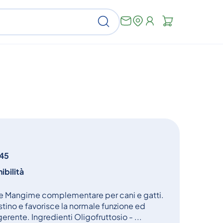
Non
Cerca
ci
sono
articoli
nel
carrello
45
ibilità
 Mangime complementare per cani e gatti.
estino e favorisce la normale funzione ed
erente. Ingredienti Oligofruttosio - ...