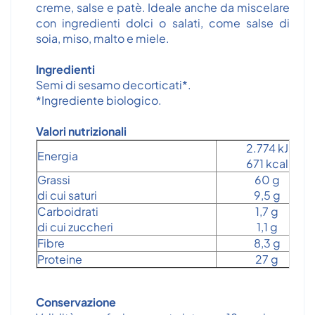
creme, salse e patè. Ideale anche da miscelare
con ingredienti dolci o salati, come salse di
soia, miso, malto e miele.
Ingredienti
Semi di sesamo decorticati*.
*Ingrediente biologico.
Valori nutrizionali
2.774 kJ
Energia
671 kcal
Grassi
60 g
di cui saturi
9,5 g
Carboidrati
1,7 g
di cui zuccheri
1,1 g
Fibre
8,3 g
Proteine
27 g
Conservazione