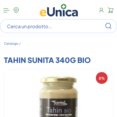
Apri
N
menu
c
categorie
s
Ce
ar
n
c
Catalogo /
TAHIN SUNITA 340G BIO
8%