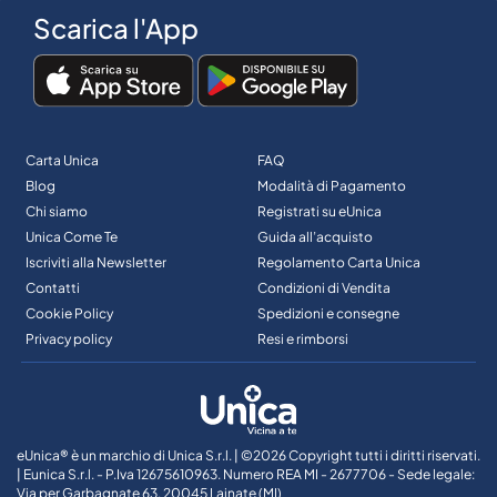
Scarica l'App
Carta Unica
FAQ
Blog
Modalità di Pagamento
Chi siamo
Registrati su eUnica
Unica Come Te
Guida all’acquisto
Iscriviti alla Newsletter
Regolamento Carta Unica
Contatti
Condizioni di Vendita
Cookie Policy
Spedizioni e consegne
Privacy policy
Resi e rimborsi
eUnica® è un marchio di Unica S.r.l. | ©2026 Copyright tutti i diritti riservati.
| Eunica S.r.l. - P.Iva 12675610963. Numero REA MI - 2677706 - Sede legale:
Via per Garbagnate 63, 20045 Lainate (MI)