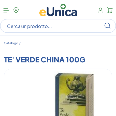
Apri
N
menu
c
categorie
s
Ce
ar
n
c
Catalogo /
TE' VERDE CHINA 100G