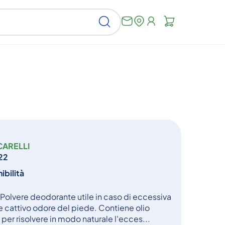
Non
Cerca
ci
sono
articoli
nel
carrello
CARELLI
22
ibilità
 Polvere deodorante utile in caso di eccessiva
 cattivo odore del piede. Contiene olio
 per risolvere in modo naturale l'ecces...