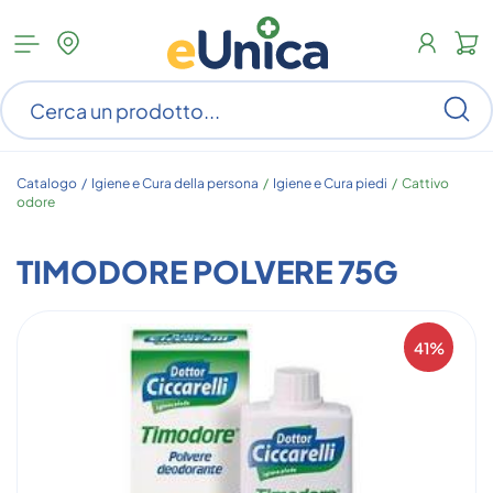
Apri
N
menu
c
categorie
s
Ce
ar
n
c
Catalogo /
Igiene e Cura della persona
/
Igiene e Cura piedi
/
Cattivo
odore
TIMODORE POLVERE 75G
41%