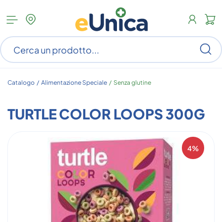
Apri
N
menu
c
categorie
s
Ce
ar
n
c
Catalogo /
Alimentazione Speciale
/
Senza glutine
TURTLE COLOR LOOPS 300G
4%