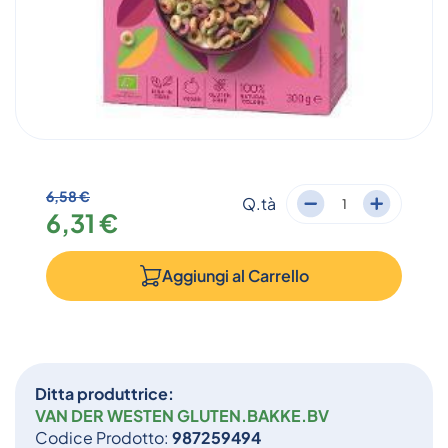
6,58 €
Q.tà
6,31 €
Aggiungi al
Carrello
Ditta produttrice:
VAN DER WESTEN GLUTEN.BAKKE.BV
Codice Prodotto:
987259494