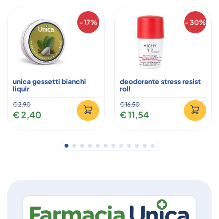
- 17%
- 30%
unica gessetti bianchi
deodorante stress resist
liquir
roll
€ 2,90
€ 16,50
€ 2,40
€ 11,54