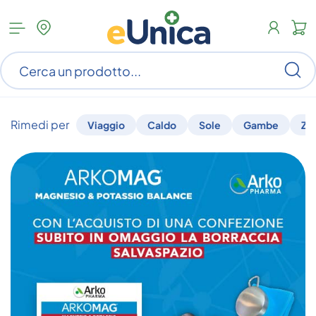
Apri
N
menu
c
categorie
s
Ce
ar
n
c
Rimedi per
Viaggio
Caldo
Sole
Gambe
Za