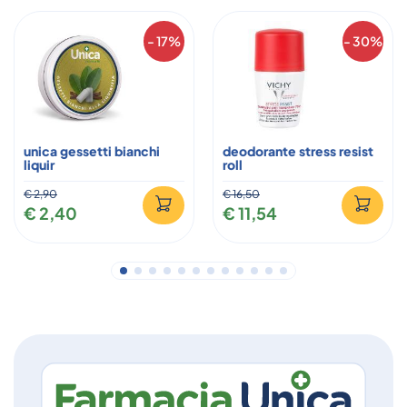
- 17%
- 30%
unica gessetti bianchi
deodorante stress resist
liquir
roll
€ 2,90
€ 16,50
€ 2,40
€ 11,54