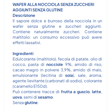
WAFER ALLA NOCCIOLA SENZA ZUCCHERI
AGGIUNTI SENZA GLUTINE
Descrizione
Il sapore dolce e burroso della nocciola in un
wafer senza glutine e zuccheri aggiunti.
Contiene naturalmente zuccheri. Contiene
maltitolo: un consumo eccessivo può avere
effetti lassativi.
Ingredienti
Edulcorante (maltitolo), fecola di patate, olio di
cocco, pasta di
nocciole
9%, amido di riso,
cacao magro in polvere 3,9%, amido di mais,
emulsionante (lecitina di
soia
), sale, aroma,
agente lievitante (carbonati di sodio), colorante
(caramello E150d).
Può contenere tracce di
frutta a guscio
,
latte
,
uova
, semi di
sesamo
.
Senza
glutine
.