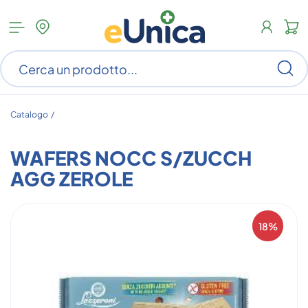
Apri
N
menu
c
categorie
s
Ce
ar
n
c
Catalogo /
WAFERS NOCC S/ZUCCH
AGG ZEROLE
18%