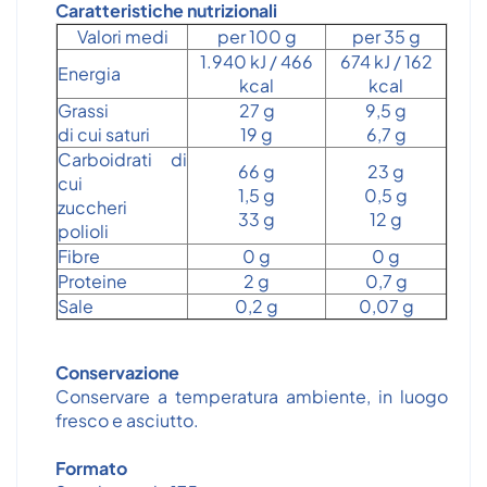
Caratteristiche nutrizionali
Valori medi
per 100 g
per 35 g
1.940 kJ / 466
674 kJ / 162
Energia
kcal
kcal
Grassi
27 g
9,5 g
di cui saturi
19 g
6,7 g
Carboidrati di
66 g
23 g
cui
1,5 g
0,5 g
zuccheri
33 g
12 g
polioli
Fibre
0 g
0 g
Proteine
2 g
0,7 g
Sale
0,2 g
0,07 g
Conservazione
Conservare a temperatura ambiente, in luogo
fresco e asciutto.
Formato