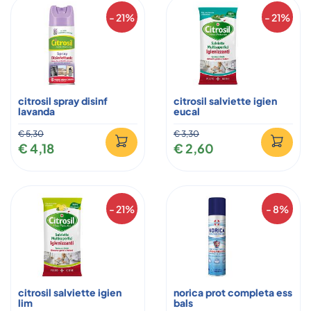
- 21%
- 21%
citrosil spray disinf
citrosil salviette igien
lavanda
eucal
€ 5,30
€ 3,30
€ 4,18
€ 2,60
- 21%
- 8%
citrosil salviette igien
norica prot completa ess
lim
bals