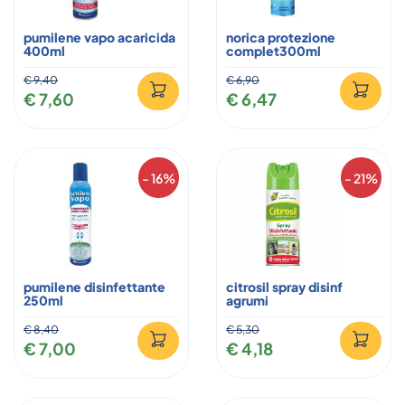
pumilene vapo acaricida
norica protezione
400ml
complet300ml
€ 9,40
€ 6,90
€ 7,60
€ 6,47
- 16%
- 21%
pumilene disinfettante
citrosil spray disinf
250ml
agrumi
€ 8,40
€ 5,30
€ 7,00
€ 4,18