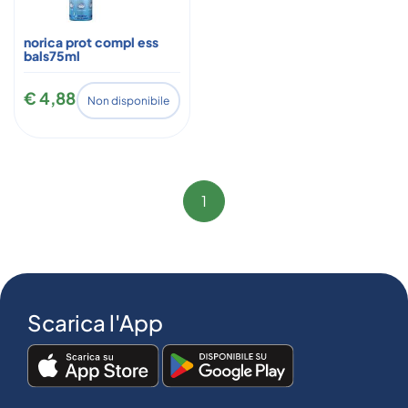
norica prot compl ess
bals75ml
€ 4,88
Non disponibile
1
Scarica l'App