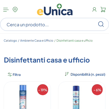
Apri
N
menu
c
categorie
s
Ce
ar
n
c
Catalogo /
Ambiente Casa e Ufficio
/
Disinfettanti casa e ufficio
Disinfettanti casa e ufficio
Filtra
- 19%
- 6%