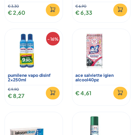
€ 3,30
€ 6,90
€ 2,60
€ 6,33
- 16%
pumilene vapo disinf
ace salviette igien
2x250ml
alcool40pz
€ 9,90
€ 4,61
€ 8,27