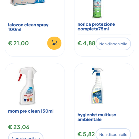
norica protezione
ialozon clean spray
completa75ml
100ml
€ 21,00
€ 4,88
Non disponibile
mom pre clean 150ml
hygienist multiuso
ambientale
€ 23,06
€ 5,82
Non disponibile
Non disponibile