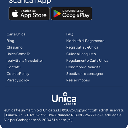
Scarica l'App
Carta Unica
FAQ
Blog
Modalità di Pagamento
Chi siamo
Registrati su eUnica
Unica Come Te
Guida all’acquisto
Iscriviti alla Newsletter
Regolamento Carta Unica
Contatti
Condizioni di Vendita
Cookie Policy
Spedizioni e consegne
Privacy policy
Resi e rimborsi
eUnica® è un marchio di Unica S.r.l. | ©2026 Copyright tutti i diritti riservati.
| Eunica S.r.l. - P.Iva 12675610963. Numero REA MI - 2677706 - Sede legale:
Via per Garbagnate 63, 20045 Lainate (MI)