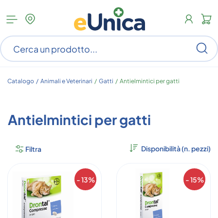
Apri
N
menu
c
categorie
s
Ce
ar
n
c
Catalogo /
Animali e Veterinari
/
Gatti
/
Antielmintici per gatti
Antielmintici per gatti
Filtra
- 13%
- 15%