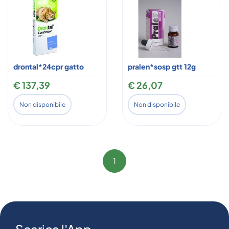
drontal*24cpr gatto
pralen*sosp gtt 12g
€ 137,39
€ 26,07
Non disponibile
Non disponibile
1