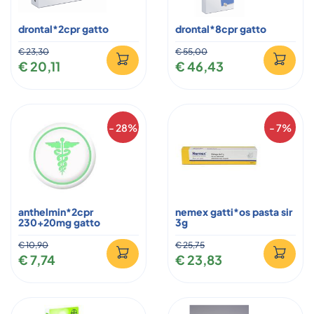
drontal*2cpr gatto
drontal*8cpr gatto
€ 23,30
€ 55,00
€ 20,11
€ 46,43
- 28%
- 7%
anthelmin*2cpr
nemex gatti*os pasta sir
230+20mg gatto
3g
€ 10,90
€ 25,75
€ 7,74
€ 23,83