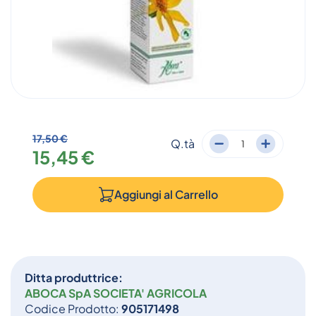
17,50 €
Q.tà
15,45 €
Aggiungi al
Carrello
Ditta produttrice:
ABOCA SpA SOCIETA' AGRICOLA
Codice Prodotto:
905171498