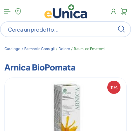
Apri
N
menu
c
categorie
s
Ce
ar
n
c
Catalogo /
Farmaci e Consigli
/
Dolore
/
Traumi ed Ematomi
Arnica BioPomata
11%