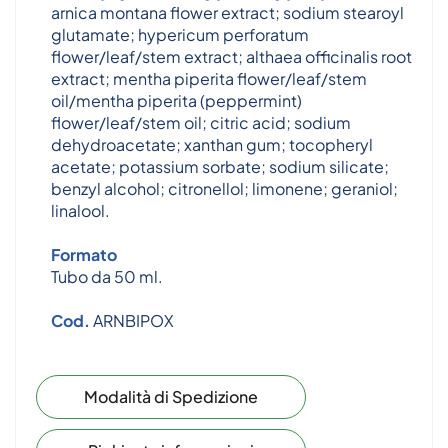
arnica montana flower extract; sodium stearoyl
glutamate; hypericum perforatum
flower/leaf/stem extract; althaea officinalis root
extract; mentha piperita flower/leaf/stem
oil/mentha piperita (peppermint)
flower/leaf/stem oil; citric acid; sodium
dehydroacetate; xanthan gum; tocopheryl
acetate; potassium sorbate; sodium silicate;
benzyl alcohol; citronellol; limonene; geraniol;
linalool.
Formato
Tubo da 50 ml.
Cod.
ARNBIPOX
Modalità di Spedizione