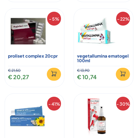
- 5%
- 22%
proliset complex 20cpr
vegetallumina ematogel
100ml
€ 21,50
€ 13,90
€ 20,27
€ 10,74
- 41%
- 30%