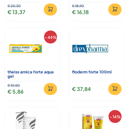
€ 20,30
€ 18,90
€ 13,37
€ 16,18
- 44%
theiss arnica forte aqua
floderm forte 100ml
gel
€ 10,50
€ 37,84
€ 5,86
- 14%