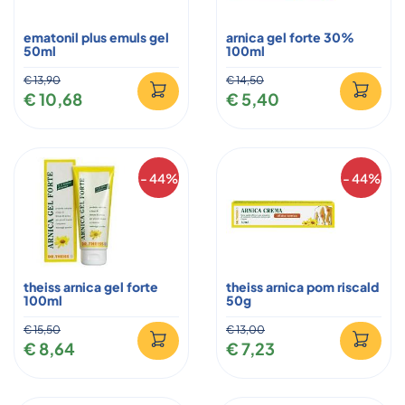
ematonil plus emuls gel
arnica gel forte 30%
50ml
100ml
€ 13,90
€ 14,50
€ 10,68
€ 5,40
- 44%
- 44%
theiss arnica gel forte
theiss arnica pom riscald
100ml
50g
€ 15,50
€ 13,00
€ 8,64
€ 7,23