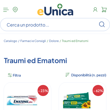
Apri
N
menu
c
categorie
s
Ce
ar
n
c
Catalogo /
Farmaci e Consigli
/
Dolore
/
Traumi ed Ematomi
Traumi ed Ematomi
Filtra
- 23%
- 62%