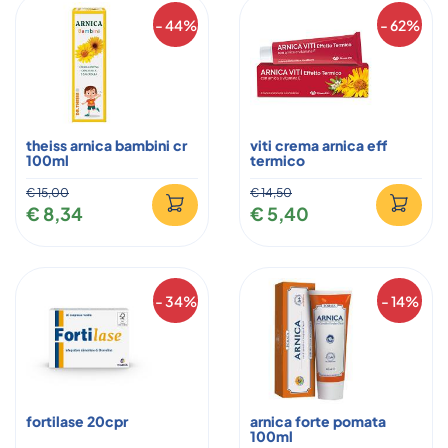
- 44%
- 62%
theiss arnica bambini cr
viti crema arnica eff
100ml
termico
€ 15,00
€ 14,50
€ 8,34
€ 5,40
- 34%
- 14%
fortilase 20cpr
arnica forte pomata
100ml