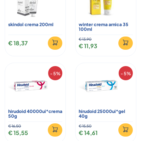
skindol crema 200ml
winter crema arnica 35
100ml
€ 13,90
€ 18,37
€ 11,93
- 5%
- 5%
hirudoid 40000ui*crema
hirudoid 25000ui*gel
50g
40g
€ 16,50
€ 15,50
€ 15,55
€ 14,61