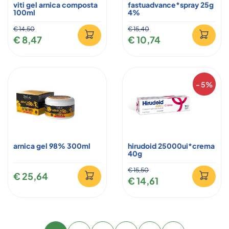
viti gel arnica composta
fastuadvance*spray 25g
100ml
4%
€ 14,50
€ 15,40
€ 8,47
€ 10,74
- 5%
arnica gel 98% 300ml
hirudoid 25000ui*crema
40g
€ 15,50
€ 25,64
€ 14,61