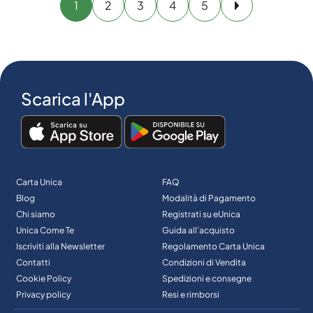
1
2
3
4
5
Avanti
Scarica l'App
Carta Unica
FAQ
Blog
Modalità di Pagamento
Chi siamo
Registrati su eUnica
Unica Come Te
Guida all’acquisto
Iscriviti alla Newsletter
Regolamento Carta Unica
Contatti
Condizioni di Vendita
Cookie Policy
Spedizioni e consegne
Privacy policy
Resi e rimborsi