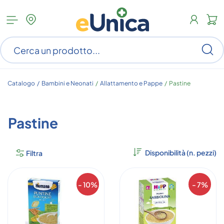
Apri
N
menu
c
categorie
s
Ce
ar
n
c
Catalogo /
Bambini e Neonati
/
Allattamento e Pappe
/
Pastine
Pastine
Filtra
- 10%
- 7%