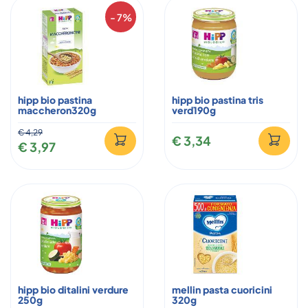
- 7%
hipp bio pastina
hipp bio pastina tris
maccheron320g
verd190g
€ 4,29
€ 3,34
€ 3,97
hipp bio ditalini verdure
mellin pasta cuoricini
250g
320g