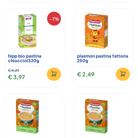
- 7%
hipp bio pastina
plasmon pastina fattoria
chiocciol320g
250g
€ 4,29
€ 2,49
€ 3,97