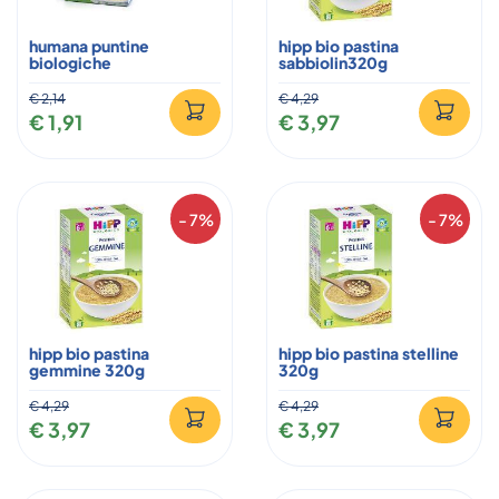
humana puntine
hipp bio pastina
biologiche
sabbiolin320g
€ 2,14
€ 4,29
€ 1,91
€ 3,97
- 7%
- 7%
hipp bio pastina
hipp bio pastina stelline
gemmine 320g
320g
€ 4,29
€ 4,29
€ 3,97
€ 3,97