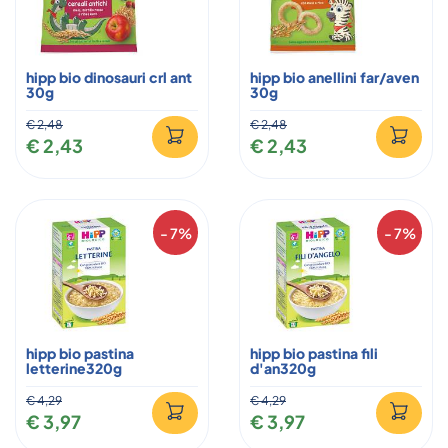
hipp bio dinosauri crl ant
hipp bio anellini far/aven
30g
30g
€ 2,48
€ 2,48
€ 2,43
€ 2,43
- 7%
- 7%
hipp bio pastina
hipp bio pastina fili
letterine320g
d'an320g
€ 4,29
€ 4,29
€ 3,97
€ 3,97