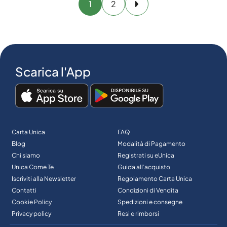
1
2
Avanti
Scarica l'App
Carta Unica
FAQ
Blog
Modalità di Pagamento
Chi siamo
Registrati su eUnica
Unica Come Te
Guida all’acquisto
Iscriviti alla Newsletter
Regolamento Carta Unica
Contatti
Condizioni di Vendita
Cookie Policy
Spedizioni e consegne
Privacy policy
Resi e rimborsi