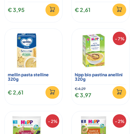
€ 3,95
€ 2,61
- 7%
mellin pasta stelline
hipp bio pastina anellini
320g
320g
€ 4,29
€ 2,61
€ 3,97
- 2%
- 2%