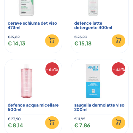
cerave schiuma det viso
defence latte
473ml
detergente 400ml
€ 19,89
€ 23,90
€ 14,13
€ 15,18
- 65%
- 33%
defence acqua micellare
saugella dermolatte viso
500ml
200ml
€ 23,90
€ 11,85
€ 8,14
€ 7,86