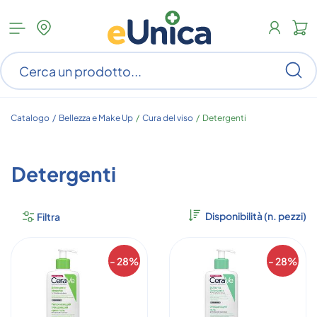
Apri
N
menu
c
categorie
s
Ce
ar
n
c
Catalogo /
Bellezza e Make Up
/
Cura del viso
/
Detergenti
Detergenti
Filtra
- 28%
- 28%