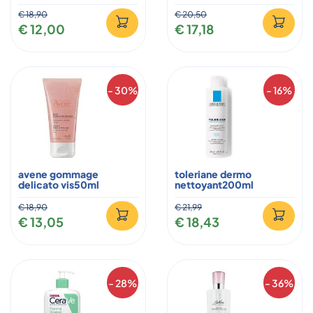
€ 18,90
€ 20,50
€ 12,00
€ 17,18
- 30%
- 16%
avene gommage
toleriane dermo
delicato vis50ml
nettoyant200ml
€ 18,90
€ 21,99
€ 13,05
€ 18,43
- 28%
- 36%