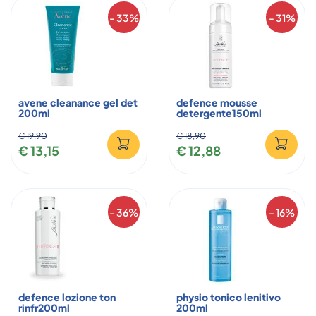
- 33%
- 31%
avene cleanance gel det
defence mousse
200ml
detergente150ml
€ 19,90
€ 18,90
€ 13,15
€ 12,88
- 36%
- 16%
defence lozione ton
physio tonico lenitivo
rinfr200ml
200ml