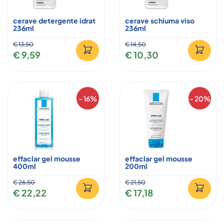
cerave detergente idrat
cerave schiuma viso
236ml
236ml
€ 13,50
€ 14,50
€ 9,59
€ 10,30
- 16%
- 20%
effaclar gel mousse
effaclar gel mousse
400ml
200ml
€ 26,50
€ 21,50
€ 22,22
€ 17,18