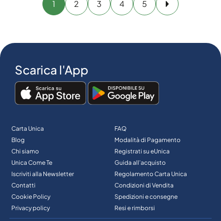
1
2
3
4
5
Avanti
Scarica l'App
Carta Unica
FAQ
Blog
Modalità di Pagamento
Chi siamo
Registrati su eUnica
Unica Come Te
Guida all’acquisto
Iscriviti alla Newsletter
Regolamento Carta Unica
Contatti
Condizioni di Vendita
Cookie Policy
Spedizioni e consegne
Privacy policy
Resi e rimborsi