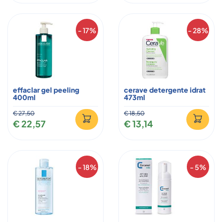
- 17%
- 28%
effaclar gel peeling
cerave detergente idrat
400ml
473ml
€ 27,50
€ 18,50
€ 22,57
€ 13,14
- 18%
- 5%