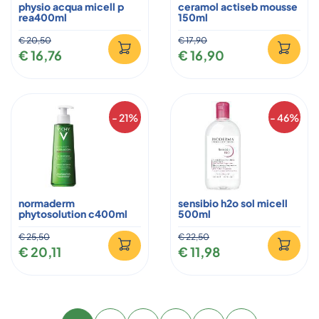
physio acqua micell p
ceramol actiseb mousse
rea400ml
150ml
€ 20,50
€ 17,90
€ 16,76
€ 16,90
- 21%
- 46%
normaderm
sensibio h2o sol micell
phytosolution c400ml
500ml
€ 25,50
€ 22,50
€ 20,11
€ 11,98