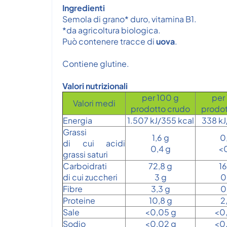
Ingredienti
Semola di grano* duro, vitamina B1.
*da agricoltura biologica.
Può contenere tracce di
uova
.
Contiene glutine.
Valori nutrizionali
per 100 g
per
Valori medi
prodotto crudo
prodot
Energia
1.507 kJ/355 kcal
338 kJ
Grassi
1,6 g
0
di cui acidi
0,4 g
<0
grassi saturi
Carboidrati
72,8 g
16
di cui zuccheri
3 g
0
Fibre
3,3 g
0
Proteine
10,8 g
2
Sale
<0,05 g
<0
Sodio
<0,02 g
<0