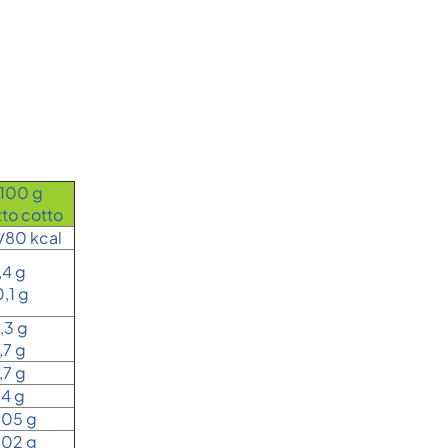
 100 g
to cotto
/80 kcal
,4 g
,1 g
,3 g
,7 g
,7 g
,4 g
,05 g
,02 g