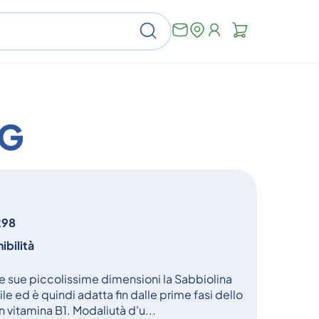
Non
Cerca
ci
sono
articoli
nel
carrello
0G
298
ibilità
 sue piccolissime dimensioni la Sabbiolina
e ed è quindi adatta fin dalle prime fasi dello
 vitamina B1. Modaliutà d'u...