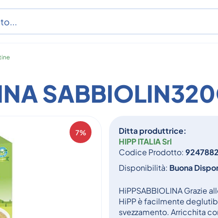
tine
TINA SABBIOLIN32
Ditta produttrice:
7%
HIPP ITALIA Srl
Codice Prodotto:
924788
Disponibilità:
Buona Dispon
HiPPSABBIOLINA Grazie alle
HiPP è facilmente deglutibil
svezzamento. Arricchita con