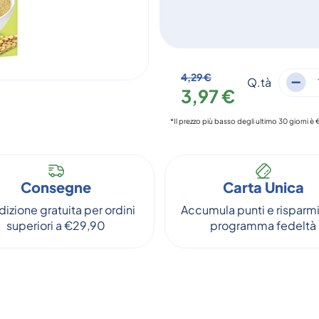
4,29 €
Q.tà
3,97 €
*Il prezzo più basso degli ultimo 30 giorni è 
Consegne
Carta Unica
izione gratuita per ordini
Accumula punti e risparmi
superiori a €29,90
programma fedeltà