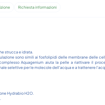
izione
Richiesta informazioni
e strucca e idrata.
rmulazione sono simili ai fosfolipidi delle membrane delle ce
 Il complesso Aquagenium aiuta la pelle a riattivare il proc
le selettive per le molecole dell'acqua e a trattenere l'acq
zione Hydrabio H2O.
.