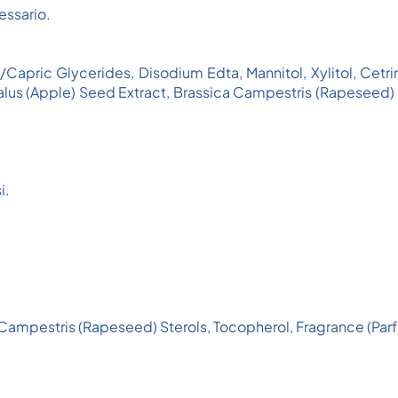
cessario.
/Capric Glycerides, Disodium Edta, Mannitol, Xylitol, Ce
us (Apple) Seed Extract, Brassica Campestris (Rapeseed) St
i.
 Campestris (Rapeseed) Sterols, Tocopherol, Fragrance (Parf