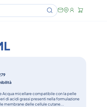
Non
Cerca
ci
sono
articoli
nel
carrello
ML
279
ibilità
Acqua micellare compatibile con la pelle
teri di acidi grassi presenti nella formulazione
elle membrane delle cellule cutane...