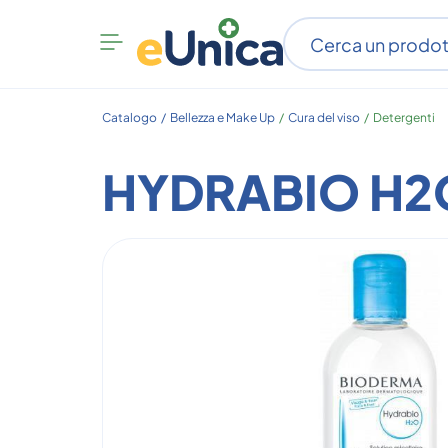
Apri
menu
categorie
Catalogo /
Bellezza e Make Up
/
Cura del viso
/
Detergenti
HYDRABIO H2O