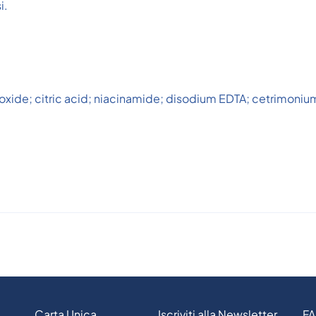
i.
ide; citric acid; niacinamide; disodium EDTA; cetrimonium
Carta Unica
Iscriviti alla Newsletter
F