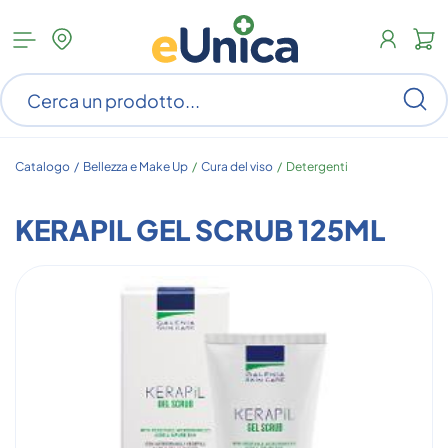
Apri
N
menu
c
categorie
s
Ce
ar
n
c
Catalogo /
Bellezza e Make Up
/
Cura del viso
/
Detergenti
KERAPIL GEL SCRUB 125ML