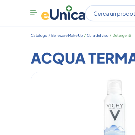
Apri
menu
categorie
Catalogo /
Bellezza e Make Up
/
Cura del viso
/
Detergenti
ACQUA TERMA