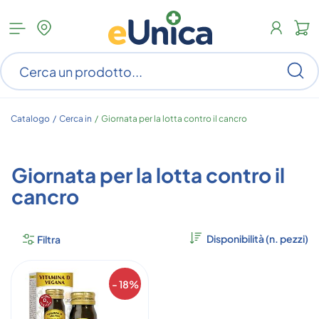
Apri
N
menu
c
categorie
s
Ce
ar
n
c
Catalogo /
Cerca in
/
Giornata per la lotta contro il cancro
Giornata per la lotta contro il
cancro
Filtra
- 18%