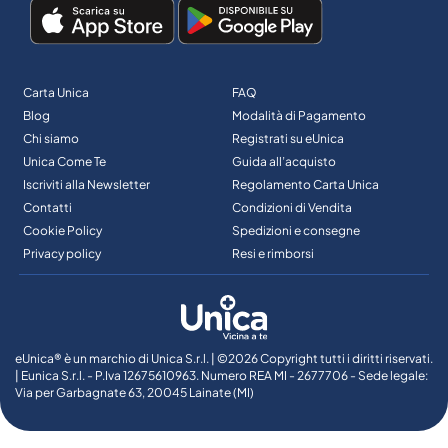
Carta Unica
FAQ
Blog
Modalità di Pagamento
Chi siamo
Registrati su eUnica
Unica Come Te
Guida all’acquisto
Iscriviti alla Newsletter
Regolamento Carta Unica
Contatti
Condizioni di Vendita
Cookie Policy
Spedizioni e consegne
Privacy policy
Resi e rimborsi
eUnica® è un marchio di Unica S.r.l. | ©2026 Copyright tutti i diritti riservati.
| Eunica S.r.l. - P.Iva 12675610963. Numero REA MI - 2677706 - Sede legale:
Via per Garbagnate 63, 20045 Lainate (MI)