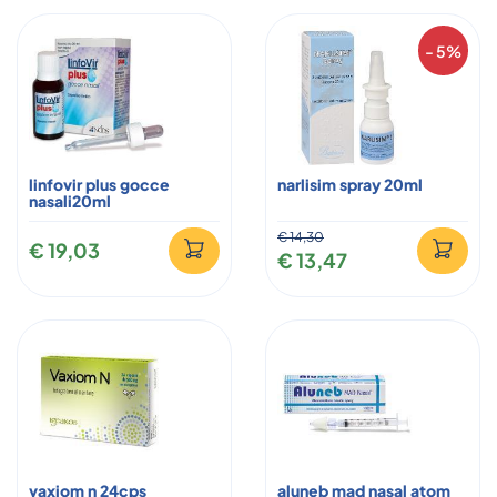
- 5%
linfovir plus gocce
narlisim spray 20ml
nasali20ml
€ 14,30
€ 19,03
€ 13,47
vaxiom n 24cps
aluneb mad nasal atom