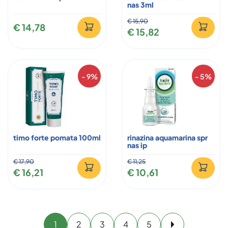
nas 3ml
€ 15,90
€ 14,78
€ 15,82
- 9%
- 5%
timo forte pomata 100ml
rinazina aquamarina spr
nas ip
€ 17,90
€ 11,25
€ 16,21
€ 10,61
1
2
3
4
5