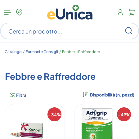
Apri
N
menu
c
categorie
s
Ce
ar
n
c
Catalogo /
Farmaci e Consigli
/
Febbre e Raffreddore
Febbre e Raffreddore
Filtra
- 34%
- 49%