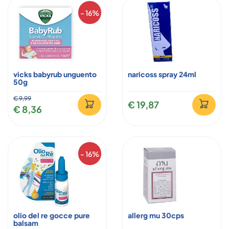
- 16%
vicks babyrub unguento
naricoss spray 24ml
50g
€ 9,99
€ 19,87
€ 8,36
- 16%
olio del re gocce pure
allerg mu 30cps
balsam