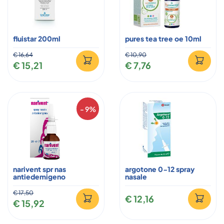
fluistar 200ml
pures tea tree oe 10ml
€ 16,64
€ 10,90
€ 15,21
€ 7,76
- 9%
narivent spr nas
argotone 0-12 spray
antiedemigeno
nasale
€ 17,50
€ 12,16
€ 15,92