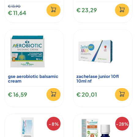
€ 13,90
€ 23,29
€ 11,64
gse aerobiotic balsamic
zachelase junior 10fl
cream
10ml nf
€ 16,59
€ 20,01
- 8%
- 28%