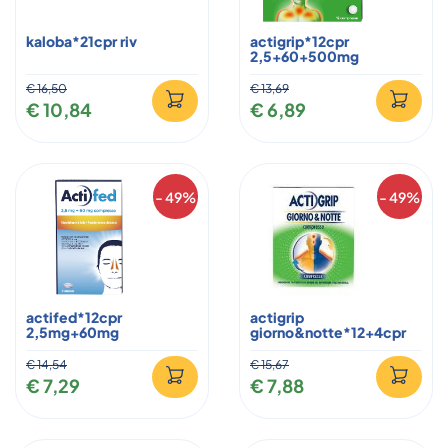
kaloba*21cpr riv
actigrip*12cpr
2,5+60+500mg
€ 16,50
€ 13,69
€ 10,84
€ 6,89
- 49%
- 49%
actifed*12cpr
actigrip
2,5mg+60mg
giorno&notte*12+4cpr
€ 14,54
€ 15,67
€ 7,29
€ 7,88