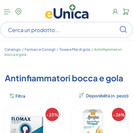
Apri
N
menu
c
categorie
s
Ce
ar
n
c
Catalogo /
Farmaci e Consigli
/
Tosse e Mal di gola
/
Antinfiammatori
bocca e gola
Antinfiammatori bocca e gola
Filtra
- 23%
- 26%