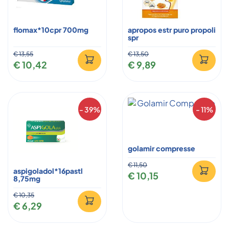
flomax*10cpr 700mg
apropos estr puro propoli
spr
€ 13,55
€ 13,50
€ 10,42
€ 9,89
- 39%
- 11%
golamir compresse
€ 11,50
aspigoladol*16pastl
€ 10,15
8,75mg
€ 10,35
€ 6,29