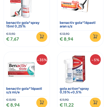
benactiv gola*spray
benactiv gola*16pastl
15ml 0,25%
aran s/z
€ 11,90
€ 13,90
€ 7,67
€ 8,94
- 35%
- 5%
benactiv gola*16pastl
gola action*spray
s/z mi/e
0,15%+0,5%
€ 13,90
€ 11,90
€ 8,94
€ 11,22