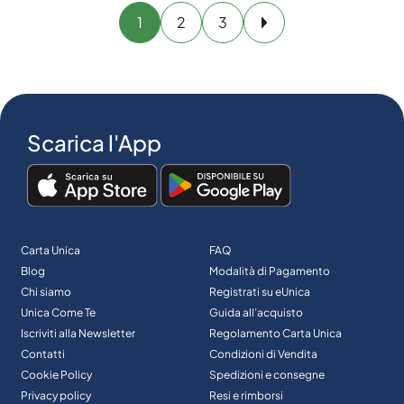
1
2
3
Avanti
Scarica l'App
Carta Unica
FAQ
Blog
Modalità di Pagamento
Chi siamo
Registrati su eUnica
Unica Come Te
Guida all’acquisto
Iscriviti alla Newsletter
Regolamento Carta Unica
Contatti
Condizioni di Vendita
Cookie Policy
Spedizioni e consegne
Privacy policy
Resi e rimborsi