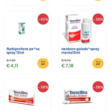
- 43%
- 38%
flurbiprofene pe*os
neoboro golado*spray
spray 15ml
menta15ml
€ 7,30
€ 11,70
€ 4,11
€ 7,18
- 38%
- 38%