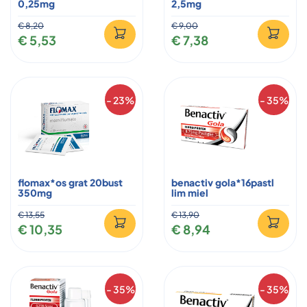
0,25mg
2,5mg
€ 8,20
€ 9,00
€ 5,53
€ 7,38
- 23%
- 35%
flomax*os grat 20bust
benactiv gola*16pastl
350mg
lim miel
€ 13,55
€ 13,90
€ 10,35
€ 8,94
- 35%
- 35%