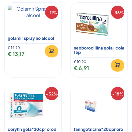
- 11%
- 36%
golamir spray no alcool
neoborocillina gola j cola
€ 14,90
15p
€ 13,17
€ 10,90
€ 6,91
- 32%
- 18%
coryfin gola*20cpr orod
faringotricina*20cpr oro