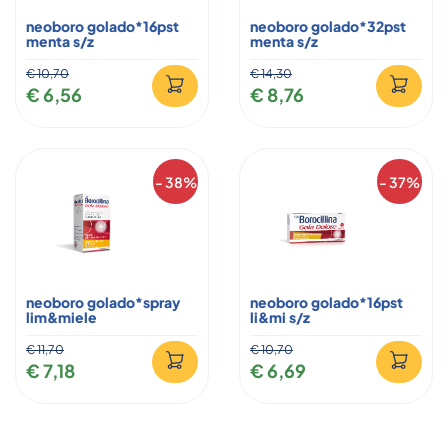
neoboro golado*16pst
neoboro golado*32pst
menta s/z
menta s/z
€ 10,70
€ 14,30
€ 6,56
€ 8,76
- 38%
- 37%
neoboro golado*spray
neoboro golado*16pst
lim&miele
li&mi s/z
€ 11,70
€ 10,70
€ 7,18
€ 6,69