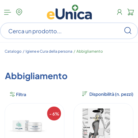
Apri
N
menu
c
categorie
s
Ce
ar
n
c
Catalogo /
Igiene e Cura della persona
/
Abbigliamento
Abbigliamento
Filtra
- 6%