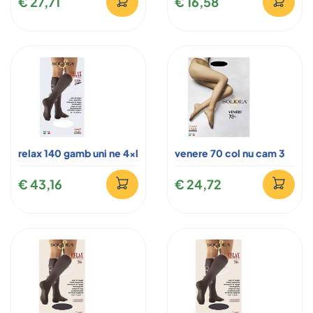
€ 27,71
€ 16,58
relax 140 gamb uni ne 4xl
venere 70 col nu cam 3
€ 43,16
€ 24,72