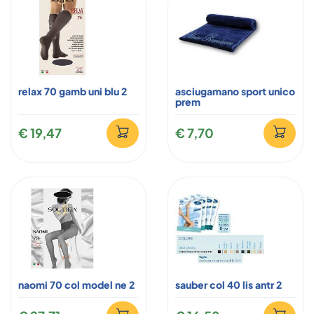
relax 70 gamb uni blu 2
asciugamano sport unico
prem
€ 19,47
€ 7,70
naomi 70 col model ne 2
sauber col 40 lis antr 2