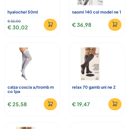
hyalochel 50ml
naomi 140 col model ne 1
€ 32,00
€ 36,98
€ 30,02
calza coscia a/tromb m
relax 70 gamb uni ne 2
co 1pa
€ 25,58
€ 19,47