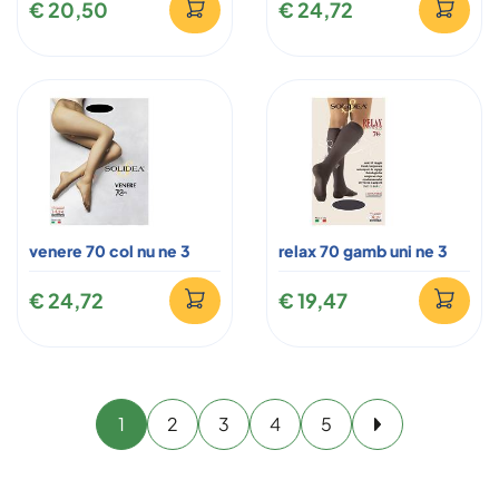
€ 20,50
€ 24,72
venere 70 col nu ne 3
relax 70 gamb uni ne 3
€ 24,72
€ 19,47
1
2
3
4
5
Avanti