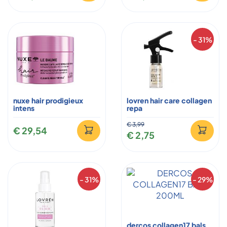
- 31%
nuxe hair prodigieux
lovren hair care collagen
intens
repa
€ 3,99
€ 29,54
€ 2,75
- 31%
- 29%
dercos collagen17 bals