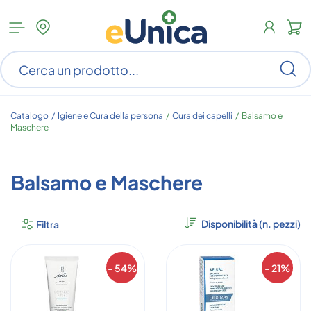
Apri
N
menu
c
categorie
s
Ce
ar
n
c
Catalogo /
Igiene e Cura della persona
/
Cura dei capelli
/
Balsamo e
Maschere
Balsamo e Maschere
Filtra
- 54%
- 21%