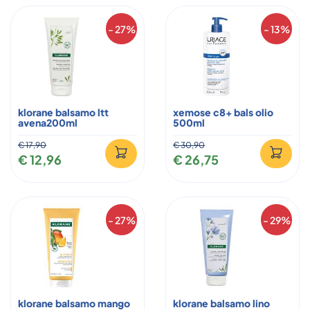
- 27%
- 13%
klorane balsamo ltt
xemose c8+ bals olio
avena200ml
500ml
€ 17,90
€ 30,90
€ 12,96
€ 26,75
- 27%
- 29%
klorane balsamo mango
klorane balsamo lino