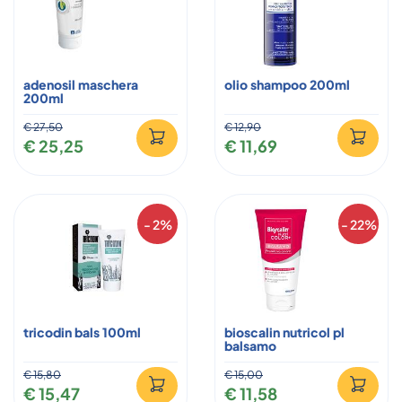
adenosil maschera
olio shampoo 200ml
200ml
€ 27,50
€ 12,90
€ 25,25
€ 11,69
- 2%
- 22%
tricodin bals 100ml
bioscalin nutricol pl
balsamo
€ 15,80
€ 15,00
€ 15,47
€ 11,58