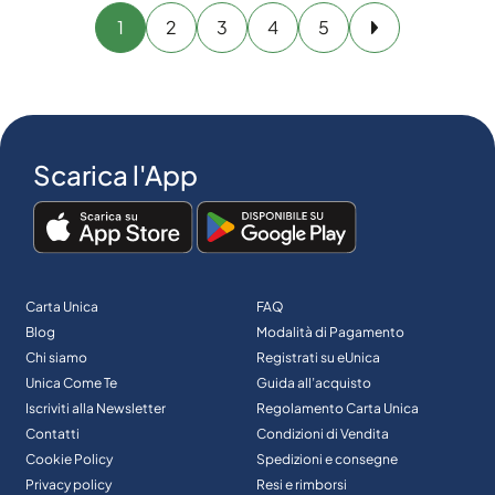
1
2
3
4
5
Avanti
Scarica l'App
Carta Unica
FAQ
Blog
Modalità di Pagamento
Chi siamo
Registrati su eUnica
Unica Come Te
Guida all’acquisto
Iscriviti alla Newsletter
Regolamento Carta Unica
Contatti
Condizioni di Vendita
Cookie Policy
Spedizioni e consegne
Privacy policy
Resi e rimborsi