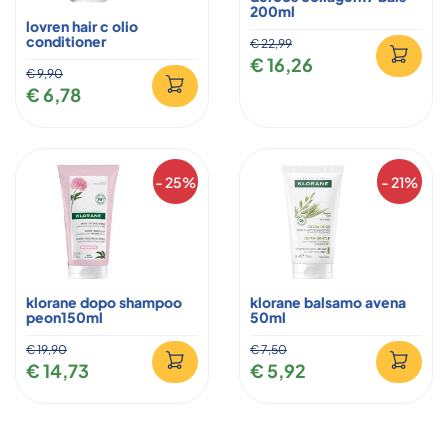
200ml
lovren hair c olio
conditioner
€ 22,99
€ 16,26
€ 9,90
€ 6,78
- 25%
- 21%
klorane dopo shampoo
klorane balsamo avena
peon150ml
50ml
€ 19,90
€ 7,50
€ 14,73
€ 5,92