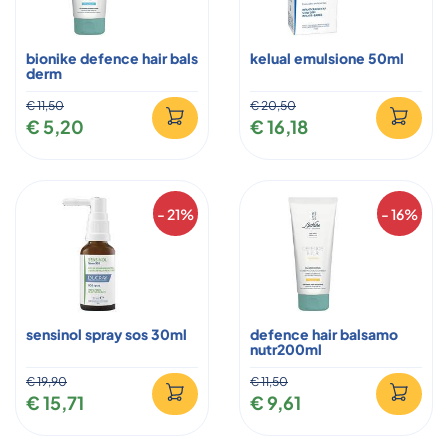
bionike defence hair bals
kelual emulsione 50ml
derm
€ 11,50
€ 20,50
€ 5,20
€ 16,18
- 21%
- 16%
sensinol spray sos 30ml
defence hair balsamo
nutr200ml
€ 19,90
€ 11,50
€ 15,71
€ 9,61