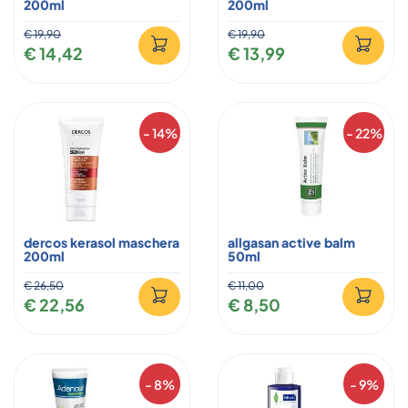
200ml
200ml
€ 19,90
€ 19,90
€ 14,42
€ 13,99
- 14%
- 22%
dercos kerasol maschera
allgasan active balm
200ml
50ml
€ 26,50
€ 11,00
€ 22,56
€ 8,50
- 8%
- 9%