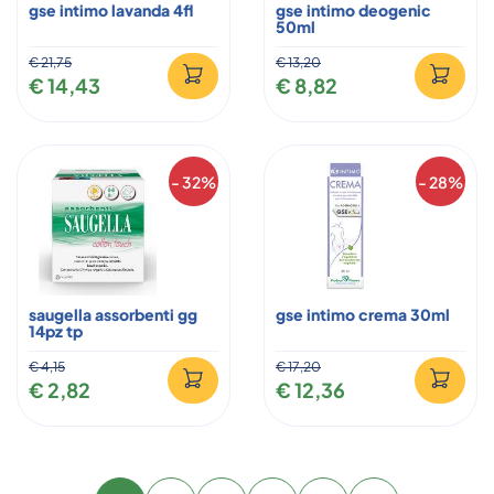
gse intimo lavanda 4fl
gse intimo deogenic
50ml
€ 21,75
€ 13,20
€ 14,43
€ 8,82
- 32%
- 28%
saugella assorbenti gg
gse intimo crema 30ml
14pz tp
€ 4,15
€ 17,20
€ 2,82
€ 12,36