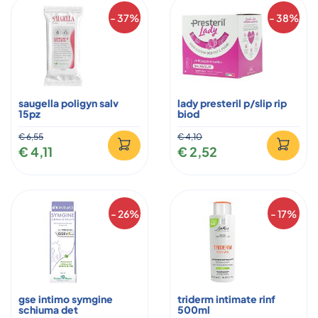
- 37%
- 38%
saugella poligyn salv
lady presteril p/slip rip
15pz
biod
€ 6,55
€ 4,10
€ 4,11
€ 2,52
- 26%
- 17%
gse intimo symgine
triderm intimate rinf
schiuma det
500ml