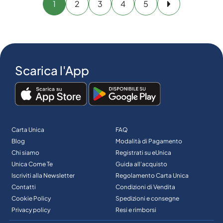
1
2
3
4
5
Avanti
Scarica l'App
Carta Unica
FAQ
Blog
Modalità di Pagamento
Chi siamo
Registrati su eUnica
Unica Come Te
Guida all’acquisto
Iscriviti alla Newsletter
Regolamento Carta Unica
Contatti
Condizioni di Vendita
Cookie Policy
Spedizioni e consegne
Privacy policy
Resi e rimborsi