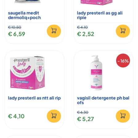
saugella medit
lady presteril as gg ali
dermoliq+poch
ripie
€ 10,50
€ 4,10
€ 6,59
€ 2,52
- 16%
lady presteril as ntt ali rip
vagisil detergente ph bal
ofs
€ 6,30
€ 4,10
€ 5,27