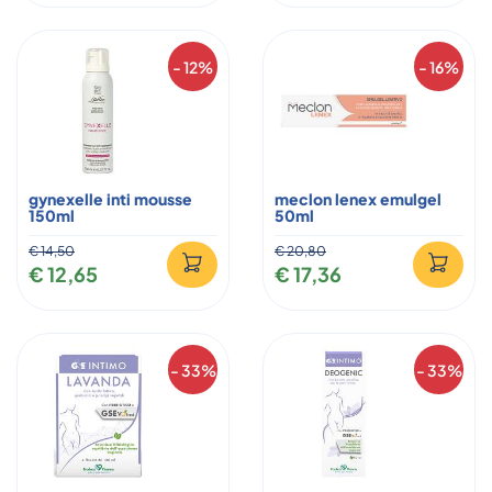
- 12%
- 16%
gynexelle inti mousse
meclon lenex emulgel
150ml
50ml
€ 14,50
€ 20,80
€ 12,65
€ 17,36
- 33%
- 33%