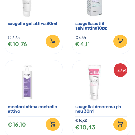
saugella gel attiva 30ml
saugella acti3
salviettine10pz
€ 16,65
€ 6,55
€ 10,76
€ 4,11
- 37%
meclon intima controllo
saugella idrocrema ph
attivo
neu 30ml
€ 16,65
€ 16,10
€ 10,43