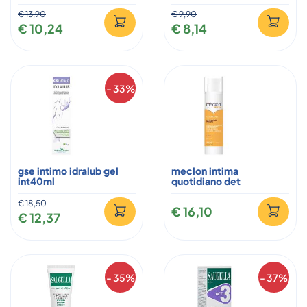
€ 13,90
€ 9,90
€ 10,24
€ 8,14
- 33%
gse intimo idralub gel
meclon intima
int40ml
quotidiano det
€ 18,50
€ 16,10
€ 12,37
- 35%
- 37%