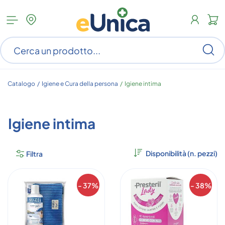
Apri
N
menu
c
categorie
s
Ce
ar
n
c
Catalogo /
Igiene e Cura della persona
/
Igiene intima
Igiene intima
Filtra
- 37%
- 38%