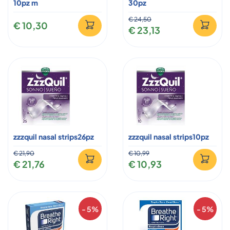
10pz m
30pz
€ 24,50
€ 10,30
€ 23,13
zzzquil nasal strips26pz
zzzquil nasal strips10pz
€ 21,90
€ 10,99
€ 21,76
€ 10,93
- 5%
- 5%