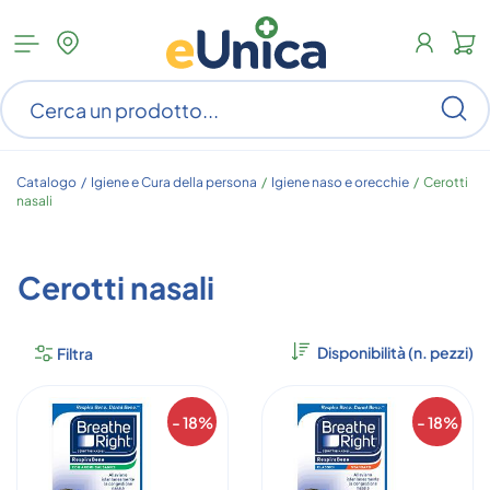
Apri
N
menu
c
categorie
s
Ce
ar
n
c
Catalogo /
Igiene e Cura della persona
/
Igiene naso e orecchie
/
Cerotti
nasali
Cerotti nasali
Filtra
- 18%
- 18%