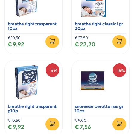
breathe right trasparenti
breathe right classici gr
10pz
30pz
€ 10,50
€ 23,50
€ 9,92
€ 22,20
- 5%
- 16%
breathe right trasparenti
snoreeze cerotto nas gr
g10p
10pz
€ 10,50
€ 9,00
€ 9,92
€ 7,56