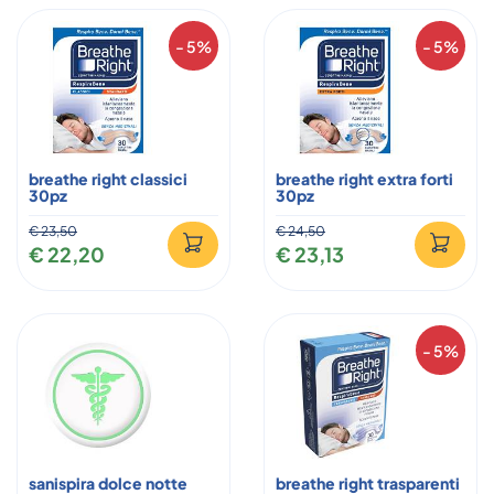
- 5%
- 5%
breathe right classici
breathe right extra forti
30pz
30pz
€ 23,50
€ 24,50
€ 22,20
€ 23,13
- 5%
sanispira dolce notte
breathe right trasparenti