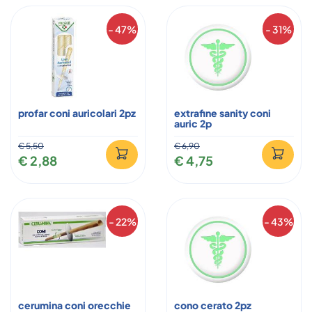
- 47%
- 31%
profar coni auricolari 2pz
extrafine sanity coni
auric 2p
€ 5,50
€ 6,90
€ 2,88
€ 4,75
- 22%
- 43%
cerumina coni orecchie
cono cerato 2pz