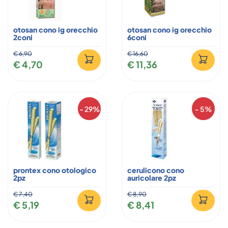
otosan cono ig orecchio
otosan cono ig orecchio
2coni
6coni
€ 6,90
€ 16,60
€ 4,70
€ 11,36
- 29%
- 5%
prontex cono otologico
cerulicono cono
2pz
auricolare 2pz
€ 7,40
€ 8,90
€ 5,19
€ 8,41