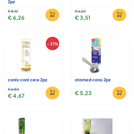
2pz
€ 8,10
€ 6,20
€ 6,26
€ 3,51
- 31%
conix coni cera 2pz
otomed cono 2pz
€ 6,80
€ 5,23
€ 4,67