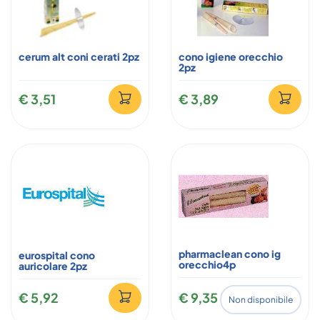
cerum alt coni cerati 2pz
cono igiene orecchio
2pz
€ 3,51
€ 3,89
pharmaclean cono ig
eurospital cono
orecchio4p
auricolare 2pz
€ 5,92
€ 9,35
Non disponibile