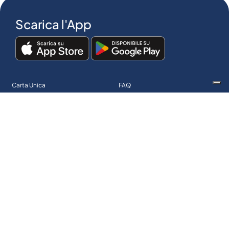
Scarica l'App
Carta Unica
FAQ
Blog
Modalità di Pagamento
Chi siamo
Registrati su eUnica
Unica Come Te
Guida all’acquisto
Iscriviti alla Newsletter
Regolamento Carta Unica
Contatti
Condizioni di Vendita
Cookie Policy
Spedizioni e consegne
Privacy policy
Resi e rimborsi
eUnica® è un marchio di Unica S.r.l. | ©2026 Copyright tutti i diritti riservati.