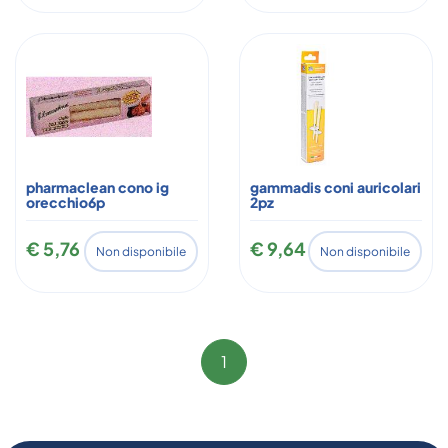
pharmaclean cono ig
gammadis coni auricolari
orecchio6p
2pz
€ 5,76
€ 9,64
Non disponibile
Non disponibile
1