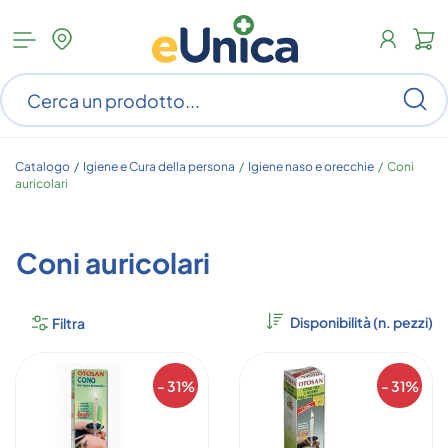
Apri
N
menu
c
categorie
s
Ce
ar
n
c
Catalogo /
Igiene e Cura della persona
/
Igiene naso e orecchie
/
Coni
auricolari
Coni auricolari
Filtra
- 31%
- 31%