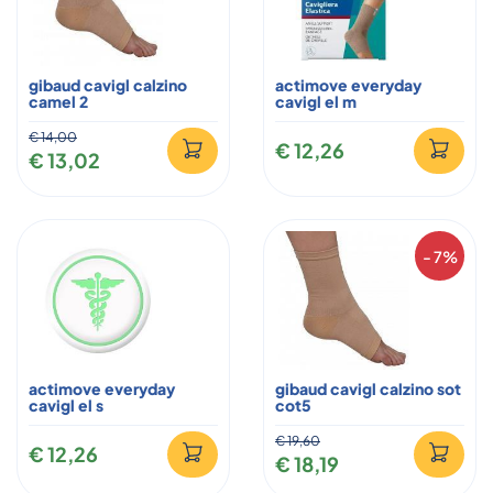
gibaud cavigl calzino
actimove everyday
camel 2
cavigl el m
€ 14,00
€ 12,26
€ 13,02
- 7%
actimove everyday
gibaud cavigl calzino sot
cavigl el s
cot5
€ 19,60
€ 12,26
€ 18,19