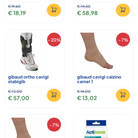
€ 19,60
€ 74,50
€ 18,19
€ 58,98
- 20%
- 7%
gibaud ortho cavigl
gibaud cavigl calzino
stabigib
camel 1
€ 72,00
€ 14,00
€ 57,00
€ 13,02
- 7%