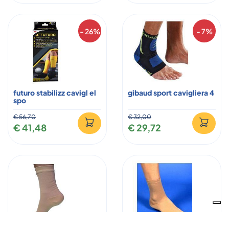
- 26%
- 7%
futuro stabilizz cavigl el
gibaud sport cavigliera 4
spo
€ 56,70
€ 32,00
€ 41,48
€ 29,72