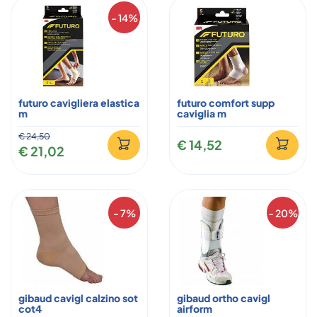
- 14%
futuro cavigliera elastica
futuro comfort supp
m
caviglia m
€ 24,50
€ 14,52
€ 21,02
- 7%
- 20%
gibaud cavigl calzino sot
gibaud ortho cavigl
cot4
airform