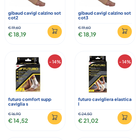
gibaud cavigl calzino sot
gibaud cavigl calzino sot
cot2
cot3
€ 19,60
€ 19,60
€ 18,19
€ 18,19
- 14%
- 14%
futuro comfort supp
futuro cavigliera elastica
caviglia s
l
€ 16,90
€ 24,50
€ 14,52
€ 21,02