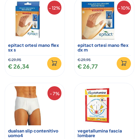
- 12%
- 10%
epitact ortesi mano flex
epitact ortesi mano flex
sx s
dx m
€ 29,95
€ 29,95
€ 26,34
€ 26,77
- 7%
dualsan slip contenitivo
vegetallumina fascia
uomo4
lombare