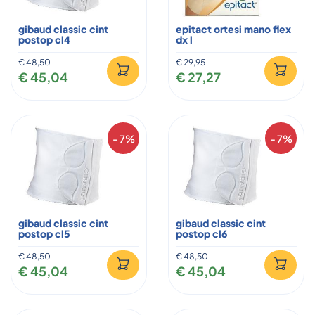
gibaud classic cint
epitact ortesi mano flex
postop cl4
dx l
€ 48,50
€ 29,95
€ 45,04
€ 27,27
- 7%
- 7%
gibaud classic cint
gibaud classic cint
postop cl5
postop cl6
€ 48,50
€ 48,50
€ 45,04
€ 45,04