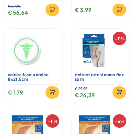
€ 61,00
€ 3,99
€ 56,64
- 11%
unidea fascia arnica
epitact ortesi mano flex
8x21,5cm
sx m
€ 29,95
€ 1,79
€ 26,39
- 11%
- 6%