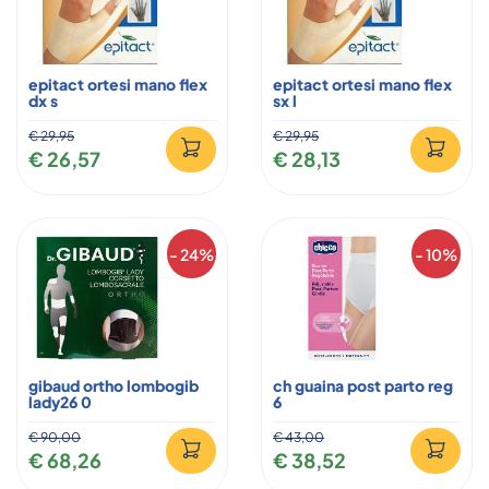
epitact ortesi mano flex
epitact ortesi mano flex
dx s
sx l
€ 29,95
€ 29,95
€ 26,57
€ 28,13
- 24%
- 10%
gibaud ortho lombogib
ch guaina post parto reg
lady26 0
6
€ 90,00
€ 43,00
€ 68,26
€ 38,52