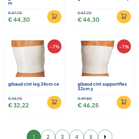
m
€ 47,70
€ 47,70
€ 44,30
€ 44,30
- 7%
- 7%
gibaud cint leg 24cm ce
gibaud cint supportflex
32cm y
€ 34,70
€ 49,80
€ 32,22
€ 46,25
1
2
3
4
5