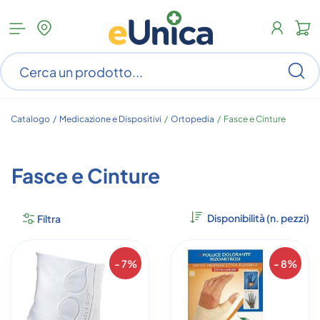
Apri
N
menu
c
categorie
s
Ce
ar
n
c
Catalogo /
Medicazione e Dispositivi
/
Ortopedia
/
Fasce e Cinture
Fasce e Cinture
Filtra
- 7%
- 8%