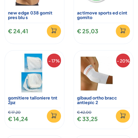
new edge 038 gomit
actimove sports ed cint
pres blu s
gomito
€ 24,41
€ 25,03
- 17%
- 20%
gomitiere talloniere tnt
gibaud ortho bracc
2pz
antiepic 2
€ 17,20
€ 42,00
€ 14,24
€ 33,25