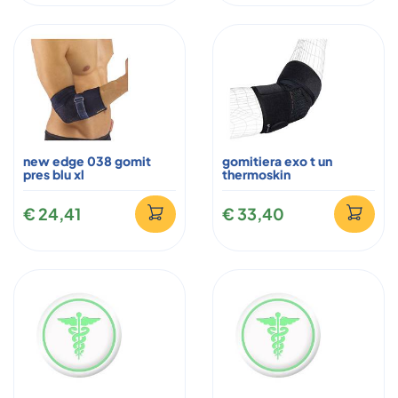
new edge 038 gomit
gomitiera exo t un
pres blu xl
thermoskin
€ 24,41
€ 33,40