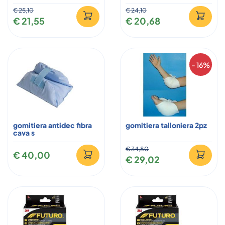
€ 25,10
€ 24,10
€ 21,55
€ 20,68
- 16%
gomitiera antidec fibra
gomitiera talloniera 2pz
cava s
€ 34,80
€ 40,00
€ 29,02