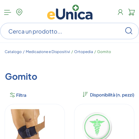
Apri
N
menu
c
categorie
s
Ce
ar
n
c
Catalogo /
Medicazione e Dispositivi
/
Ortopedia
/
Gomito
Gomito
Filtra