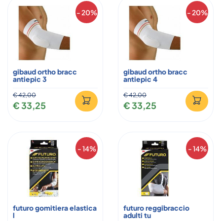
- 20%
- 20%
gibaud ortho bracc
gibaud ortho bracc
antiepic 3
antiepic 4
€ 42,00
€ 42,00
€ 33,25
€ 33,25
- 14%
- 14%
futuro gomitiera elastica
futuro reggibraccio
l
adulti tu