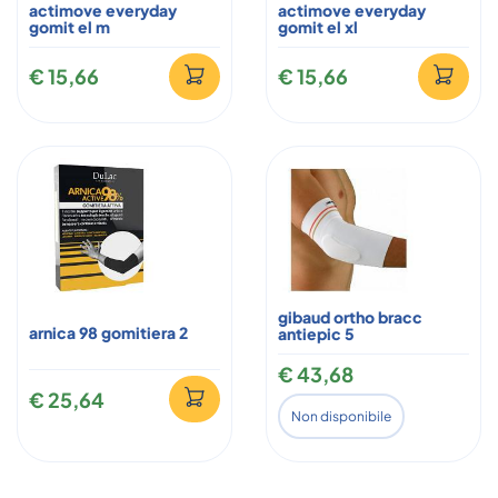
actimove everyday
actimove everyday
gomit el m
gomit el xl
€ 15,66
€ 15,66
gibaud ortho bracc
arnica 98 gomitiera 2
antiepic 5
€ 43,68
€ 25,64
Non disponibile